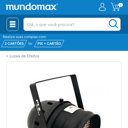
0
(pesquisar)
Realize suas compras com:
ou
2 CARTÕES
PIX + CARTÃO
<
Luzes de Efeitos