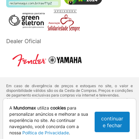
Dealer Oficial
Em caso de divergência de preços e estoques no site, o valor e
disponibilidade válidos são os da Cesta de Compras. Preços e condições
de pagamento exclusivas para compras via internet e televendas.
Ofertas válidas até o término de nossos estoques. Para compras acima
de 5 unidades do mesmo produto, entre em contato com o nosso canal
A
Mundomax
utiliza
cookies
para
de
Venda Corporativa
.
Os preços apresentados no site prevalecem sobre outros anunciados em
personalizar anúncios e melhorar a sua
continuar
qualquer outro meio de comunicação ou sites de buscas. Código de
experiência no site. Ao continuar
Defesa do Consumidor:
Lei nº 8.078.
e fechar
navegando, você concorda com a
Vendas sujeitas à confirmação de dados e análises de crédito e risco.
nossa
Política de Privacidade
.
Razão Social: Hayamax Distribuidora de Produtos Eletrônicos Ltda -