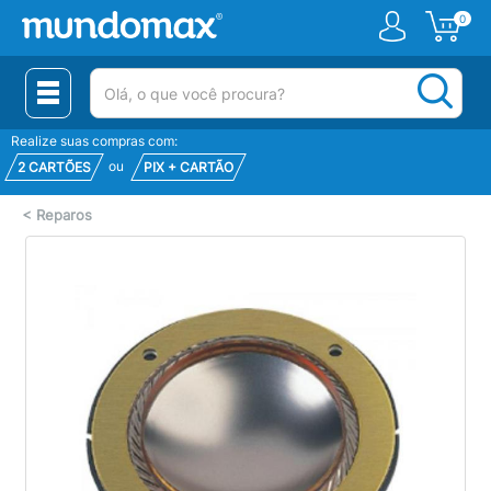
0
(pesquisar)
Realize suas compras com:
ou
2 CARTÕES
PIX + CARTÃO
<
Reparos