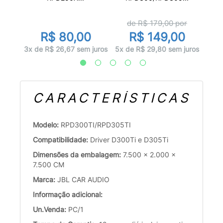
de R$
179,00
por
R$ 80,00
R$ 149,00
juros
1x d
3x de R$ 26,67 sem juros
5x de R$ 29,80 sem juros
CARACTERÍSTICAS
Modelo:
RPD300TI/RPD305TI
Compatibilidade:
Driver D300Ti e D305Ti
Dimensões da embalagem:
7.500 x 2.000 x
7.500 CM
Marca:
JBL CAR AUDIO
Informação adicional:
Un.Venda:
PC/1