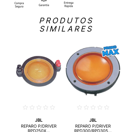
PRODUTOS
SIMILARES
JBL
JBL
PARA
R
REPARO P/DRIVER
REPARO P/DRIVER
..
RPD250X...
RPD300/RPD305...