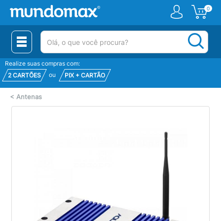
0
(pesquisar)
Realize suas compras com:
ou
2 CARTÕES
PIX + CARTÃO
<
Antenas