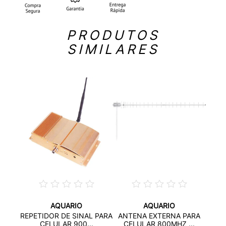
PRODUTOS
SIMILARES
AQUARIO
AQUARIO
L
REPETIDOR DE SINAL PARA
ANTENA EXTERNA PARA
L
O
CELULAR 900...
CELULAR 800MHZ ...