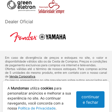
Dealer Oficial
Em caso de divergência de preços e estoques no site, o valor e
disponibilidade válidos são os da Cesta de Compras. Preços e condições
de pagamento exclusivas para compras via internet e televendas.
Ofertas válidas até o término de nossos estoques. Para compras acima
de 5 unidades do mesmo produto, entre em contato com o nosso canal
de
Venda Corporativa
.
Os preços apresentados no site prevalecem sobre outros anunciados em
qualquer outro meio de comunicação ou sites de buscas. Código de
Defesa do Consumidor:
Lei nº 8.078.
A
Mundomax
utiliza
cookies
para
Vendas sujeitas à confirmação de dados e análises de crédito e risco.
personalizar anúncios e melhorar a sua
continuar
experiência no site. Ao continuar
Razão Social: Hayamax Distribuidora de Produtos Eletrônicos Ltda -
e fechar
CNPJ: 01.725.627/0002-53 - Endereço: R. Senador Souza Naves, 9 -
navegando, você concorda com a
Centro - CEP: 86010-921 - Londrina / PR
nossa
Política de Privacidade
.
Mundomax. 2007 - 2026 - Todos os direitos reservados. - Fotos e