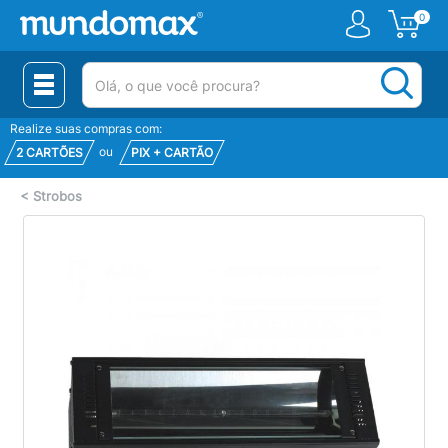
0
(pesquisar)
Realize suas compras com:
ou
2 CARTÕES
PIX + CARTÃO
<
Strobos