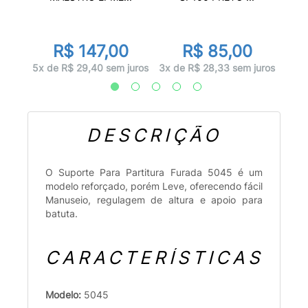
R$ 147,00
R$ 85,00
juros
5x d
5x de R$ 29,40 sem juros
3x de R$ 28,33 sem juros
DESCRIÇÃO
O Suporte Para Partitura Furada 5045 é um
modelo reforçado, porém Leve, oferecendo fácil
Manuseio, regulagem de altura e apoio para
batuta.
CARACTERÍSTICAS
Modelo:
5045