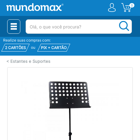
0
(pesquisar)
Realize suas compras com:
ou
2 CARTÕES
PIX + CARTÃO
<
Estantes e Suportes